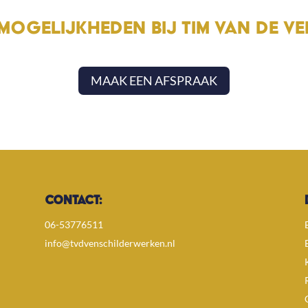
MOGELIJKHEDEN BIJ TIM VAN DE V
MAAK EEN AFSPRAAK
CONTACT:
06-53776511
info@tvdvenschilderwerken.nl