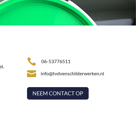

06-53776511
l.

info@tvdvenschilderwerken.nl
n
NEEM CONTACT OP