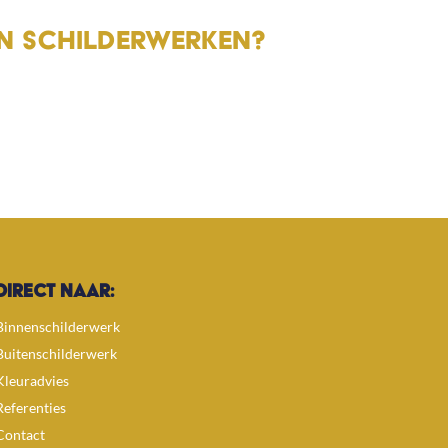
EN SCHILDERWERKEN?
DIRECT NAAR:
Binnenschilderwerk
Buitenschilderwerk
Kleuradvies
Referenties
Contact